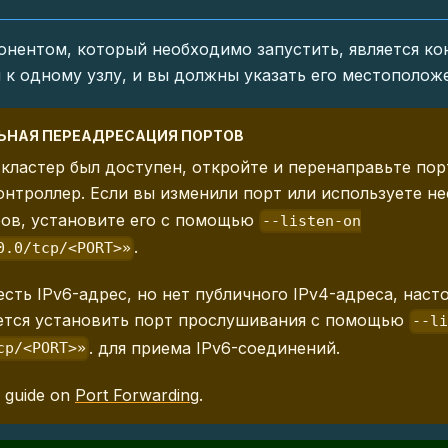
нентом, который необходимо запустить, является ко
 к одному узлу, и вы должны указать его местоположе
ЬНАЯ ПЕРЕАДРЕСАЦИЯ ПОРТОВ
кластер был доступен, откройте и перенаправьте по
онтроллер. Если вы изменили порт или используете н
ов, установите его с помощью
--listen-on
.
0.0/tcp/<PORT>»
 есть IPv6-адрес, но нет публичного IPv4-адреса, наст
ется установить порт прослушивания с помощью
--l
. для приема IPv6-соединений.
cp/<PORT>»
r guide on
Port Forwarding
.