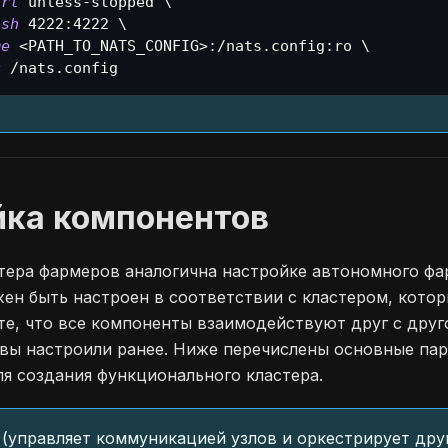
art
 unless-stopped 
\
ish
4222
:4222 
\
me
<
PATH_TO_NATS_CONFIG
>
:/nats.config:ro 
\
c
 /nats.config
йка компонентов
тера фармеров аналогична настройке автономного фа
ен быть настроен в соответствии с кластером, котор
те, что все компоненты взаимодействуют друг с друг
вы настроили ранее. Ниже перечислены основные па
я создания функционального кластера.
 (управляет коммуникацией узлов и оркестрирует дру