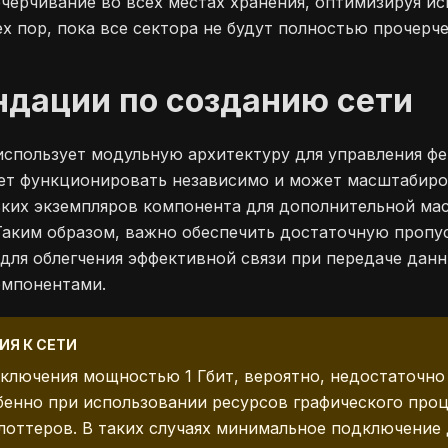
ечерчивание во всех местах хранения, оптимизируя и
ех пор, пока все сектора не будут полностью прочерч
дации по созданию сети
r использует модульную архитектуру для управления ф
т функционировать независимо и может масштабиро
ьких экземпляров компонента для дополнительной ма
Таким образом, важно обеспечить достаточную пропу
 для облегчения эффективной связи при передаче дан
омпонентами.
ИЯ К СЕТИ
ключения мощностью 1 Гбит, вероятно, недостаточно 
бенно при использовании ресурсов графического про
лоттеров. В таких случаях минимальное подключение