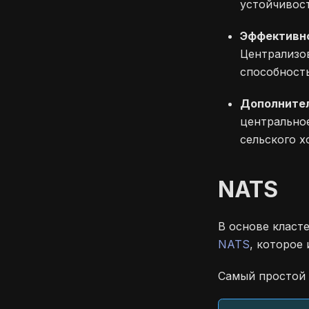
устойчивос
Эффективно
Централизо
способность
Дополнител
центрально
сельского 
NATS
В основе класт
NATS
, которое
Самый простой 