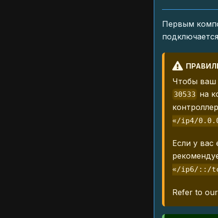
Первым компо
подключается
ПРАВИЛ
Чтобы ваш 
на к
30533
контроллер
«/ip4/0.0.
Если у вас
рекоменду
«/ip6/::/t
Refer to ou