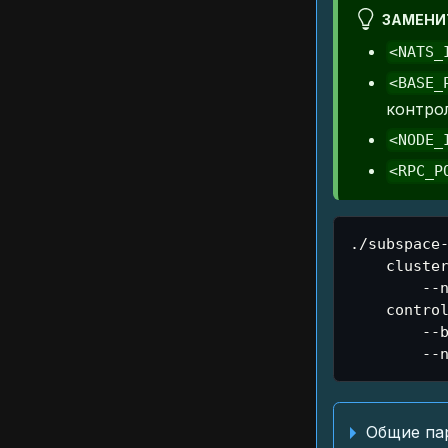
ЗАМЕНИ
<NATS_
<BASE_
контро
<NODE_
<RPC_P
./subspace
    cluste
        --
    contro
        --
        --
Общие па