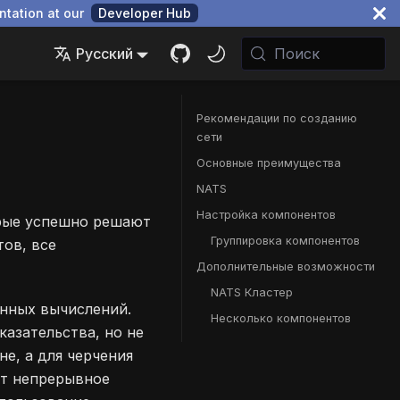
ntation at our
Developer Hub
Русский
Поиск
Рекомендации по созданию
сети
Основные преимущества
NATS
Настройка компонентов
орые успешно решают
Группировка компонентов
ов, все
Дополнительные возможности
NATS Кластер
нных вычислений.
Несколько компонентов
азательства, но не
е, а для черчения
ет непрерывное