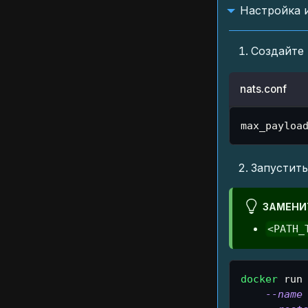
Настройка 
Создайте
nats.conf
max_payloa
Запустит
ЗАМЕНИ
<PATH_
docker
 run
--name