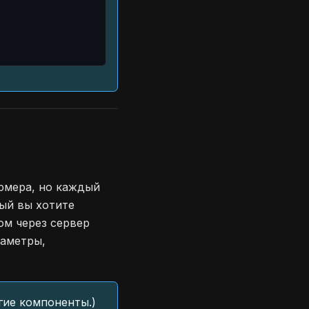
рмера, но каждый
ый вы хотите
ом через сервер
раметры,
гие компоненты.)