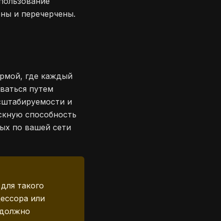
спользование
ены и перечерчены.
ермой, где каждый
ваться путем
сштабируемости и
скную способность
ных по вашей сети
для такого
цессора или
 должно