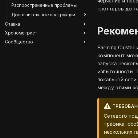
черчение и пер
Распространенные проблемы
плоттеров до т
Дополнительные инструкции
Ставка
Рекомен
Хронометрист
Сообщество
Farming Cluste
компонент може
запуска нескол
избыточности. 
локальной сети
между этими к
ТРЕБОВАН
Сетевого под
трафика, осо
нескольких п