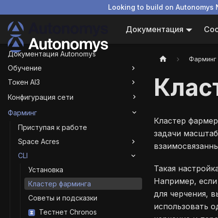
Looking to build on Autonomys 
Документация
Со
Документация Autonomys
Фарминг
Обучение
Клас
Токен AI3
Конфигурация сети
Фарминг
Кластер фармер
Приступая к работе
задачи масштаб
Space Acres
взаимосвязанны
CLI
Такая настройк
Установка
Например, если
Кластер фарминга
для черчения, 
Советы и подсказки
использовать о
Тестнет Chronos