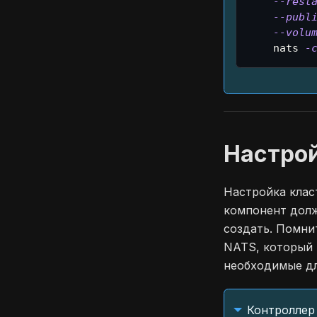
--rest
--publ
--volu
    nats 
-
Настро
Настройка клас
компонент долж
создать. Помни
NATS, который 
необходимые дл
Контроллер