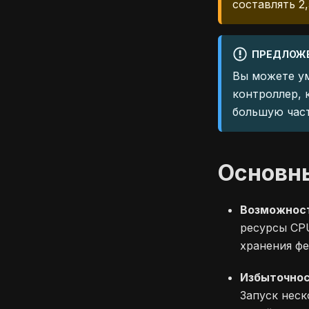
составлять 2
ПРЕДЛОЖЕ
Вы можете ум
контроллер, 
большую част
Основн
Возможност
ресурсы CPU
хранения фе
Избыточно
Запуск нес