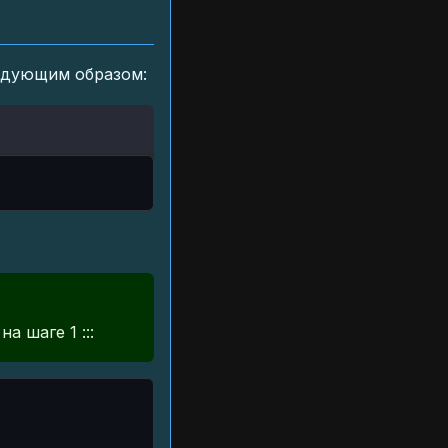
дующим образом:
а шаге 1 :::