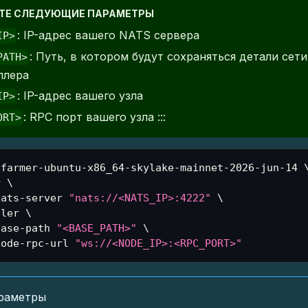
ТЕ СЛЕДУЮЩИЕ ПАРАМЕТРЫ
: IP-адрес вашего NATS сервера
IP>
: Путь, в котором будут сохраняться детали сет
PATH>
ллера
: IP-адрес вашего узла
IP>
: RPC порт вашего узла :::
ORT>
-farmer-ubuntu-x86_64-skylake-mainnet-2026-jun-14 
r 
\
nats-server 
"nats://<NATS_IP>:4222"
\
ller 
\
base-path 
"<BASE_PATH>"
\
node-rpc-url 
"ws://<NODE_IP>:<RPC_PORT>"
раметры