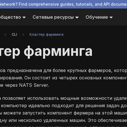
Network? Find comprehensive guides, tutorials, and API docume
общество
Сетевые ресурсы
Обучение
CLI
Кластер фарминга
тер фарминга
ов предназначена для более крупных фармеров, кот
ирования. Он состоит из четырех основных компонент
е через NATS Server.
а позволяет использовать мощные возможности удале
 компьютер идеально подходит для решения задач док
вы можете запустить компонент фермера на этой машин
дну или несколько удаленных машин. Это обеспечива