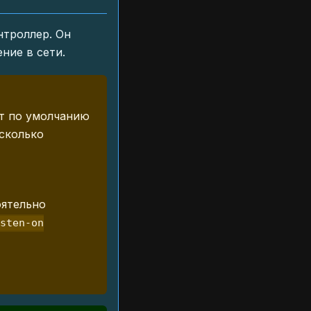
нтроллер. Он
ние в сети.
рт по умолчанию
есколько
оятельно
isten-on