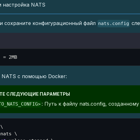
и настройка NATS
 и сохраните конфигурационный файл
сле
nats.config
d 
=
 2MB
ь NATS с помощью Docker:
ТЕ СЛЕДУЮЩИЕ ПАРАМЕТРЫ
: Путь к файлу nats.config, созданному н
TO_NATS_CONFIG>
 
\
 nats 
\