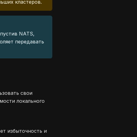
льших кластеров.
апустив NATS,
воляет передавать
ьзовать свои
имости локального
ет избыточность и